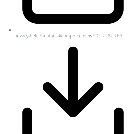
privacy-beleid-notaris-karin-poelemans
PDF - 184.3 KB