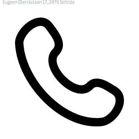
Eugeen Dierckxlaan 17, 2970 Schilde