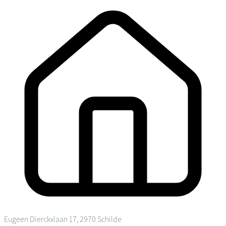
Eugeen Dierckxlaan 17, 2970 Schilde